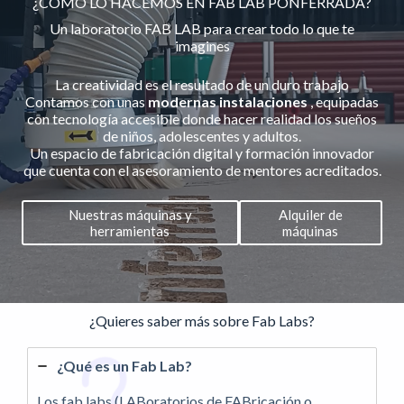
¿CÓMO LO HACEMOS EN FAB LAB PONFERRADA?
Un laboratorio FAB LAB para crear todo lo que te
imagines
La creatividad es el resultado de un duro trabajo
Contamos con unas
modernas instalaciones
, equipadas
con tecnología accesible donde hacer realidad los sueños
de niños, adolescentes y adultos.
Un espacio de fabricación digital y formación innovador
que cuenta con el asesoramiento de mentores acreditados.
Nuestras máquinas y
Alquiler de
herramientas
máquinas
¿Quieres saber más sobre Fab Labs?
¿Qué es un
Fab Lab
?
Los fab labs (LABoratorios de FABricación o