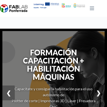
Saltar
al
contenido
FORMACIÓN
CAPACITACIÓN +
HABILITACIÓN
MÁQUINAS
EXTRAESCOLARES
26/27
Capacítate y consigue la habilitación para el uso
❮
❯
autónomo de
Plotter de corte | Impresoras 3D | Láser | Fresadora
+ INFO
CNC