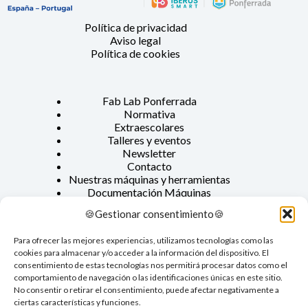
Política de privacidad
Aviso legal
Política de cookies
Fab Lab Ponferrada
Normativa
Extraescolares
Talleres y eventos
Newsletter
Contacto
Nuestras máquinas y herramientas
Documentación Máquinas
FABricantes
🍪Gestionar consentimiento🍪
Para ofrecer las mejores experiencias, utilizamos tecnologías como las
C/ Juan García Arias 9. 24402 Ponferrada - León
cookies para almacenar y/o acceder a la información del dispositivo. El
987110112
consentimiento de estas tecnologías nos permitirá procesar datos como el
comportamiento de navegación o las identificaciones únicas en este sitio.
info@fablab.ponferrada.org
No consentir o retirar el consentimiento, puede afectar negativamente a
ciertas características y funciones.